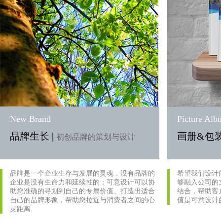
New Brand
Picture Al
品牌生长 |
画册&包装
初创品牌的策划与设计
品牌是一个企业生存与发展的灵魂，没有品牌的
希望我们设计
企业是没有生命力和延续性的；可意设计可以协
够融入公司的文
助您准确的寻划到自己的专属价值、打造出适合
结合，帮助客
自己的品牌形象，帮助您拉近与消费者之间的心
值是可意设计
灵距离.